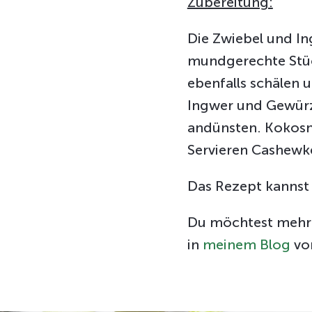
Zubereitung:
Die Zwiebel und In
mundgerechte Stüc
ebenfalls schälen 
Ingwer und Gewürz
andünsten. Kokosmi
Servieren Cashewk
Das Rezept kanns
Du möchtest mehr 
in
meinem Blog
vor