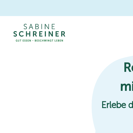
R
mi
Erlebe d