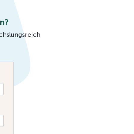
en?
echslungsreich