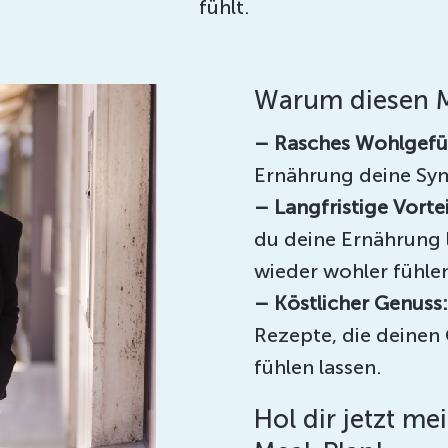
fühlt.
Warum diesen M
– Rasches Wohlgefü
Ernährung deine Sy
– Langfristige Vortei
du deine Ernährung l
wieder wohler fühle
– Köstlicher Genuss:
Rezepte, die deine
fühlen lassen.
Hol dir jetzt m